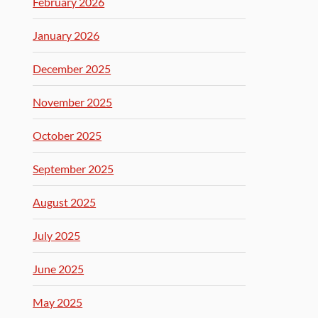
February 2026
January 2026
December 2025
November 2025
October 2025
September 2025
August 2025
July 2025
June 2025
May 2025