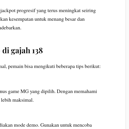
kpot progresif yang terus meningkat seiring
ikan kesempatan untuk menang besar dan
debarkan.
di gajah 138
l, pemain bisa mengikuti beberapa tips berikut:
r bonus game MG yang dipilih. Dengan memahami
lebih maksimal.
ediakan mode demo. Gunakan untuk mencoba