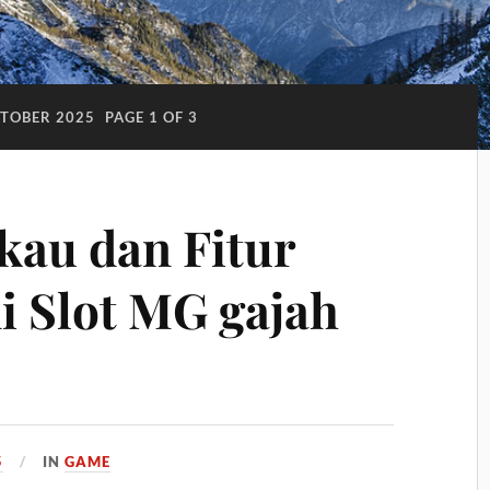
TOBER 2025
PAGE 1 OF 3
kau dan Fitur
i Slot MG gajah
5
IN
GAME