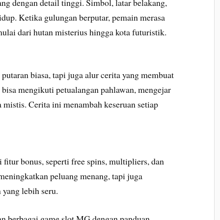
g dengan detail tinggi. Simbol, latar belakang,
hidup. Ketika gulungan berputar, pemain merasa
lai dari hutan misterius hingga kota futuristik.
utaran biasa, tapi juga alur cerita yang membuat
n bisa mengikuti petualangan pahlawan, mengejar
 mistis. Cerita ini menambah keseruan setiap
itur bonus, seperti free spins, multipliers, dan
a meningkatkan peluang menang, tapi juga
yang lebih seru.
an berbagai game slot MG dengan panduan