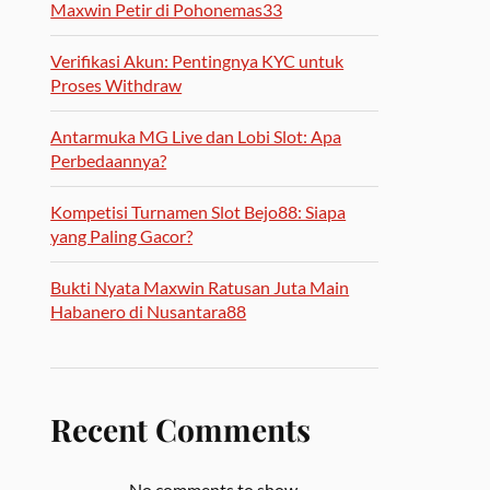
Maxwin Petir di Pohonemas33
Verifikasi Akun: Pentingnya KYC untuk
Proses Withdraw
Antarmuka MG Live dan Lobi Slot: Apa
Perbedaannya?
Kompetisi Turnamen Slot Bejo88: Siapa
yang Paling Gacor?
Bukti Nyata Maxwin Ratusan Juta Main
Habanero di Nusantara88
Recent Comments
No comments to show.