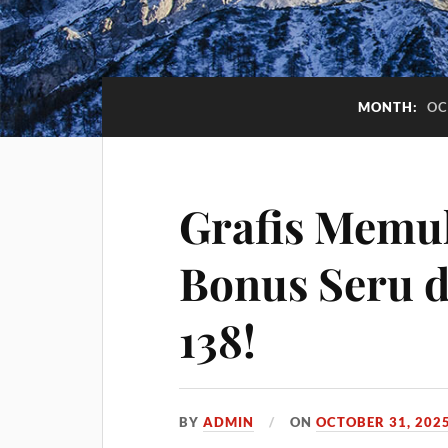
MONTH:
OC
Grafis Memu
Bonus Seru d
138!
BY
ADMIN
ON
OCTOBER 31, 202