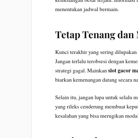
menentukan jadwal bermain.
Tetap Tenang dan 
Kunci terakhir yang sering dilupakan
Jangan terlalu terobsesi dengan kem
slot gacor 
strategi gagal. Mainkan
biarkan kemenangan datang secara na
Selain itu, jangan lupa untuk selalu
yang rileks cenderung membuat kepu
kesalahan yang bisa merugikan modal