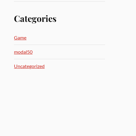
Categories
Game
modal50
Uncategorized