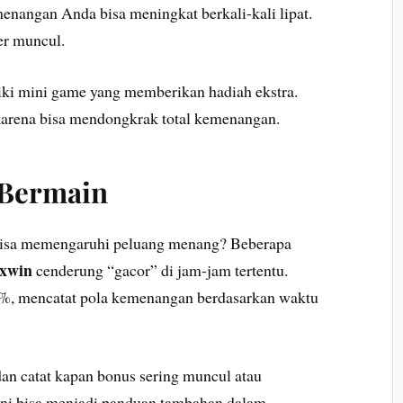
kemenangan Anda bisa meningkat berkali-kali lipat.
ier muncul.
ki mini game yang memberikan hadiah ekstra.
karena bisa mendongkrak total kemenangan.
 Bermain
bisa memengaruhi peluang menang? Beberapa
axwin
cenderung “gacor” di jam-jam tertentu.
0%, mencatat pola kemenangan berdasarkan waktu
an catat kapan bonus sering muncul atau
 ini bisa menjadi panduan tambahan dalam