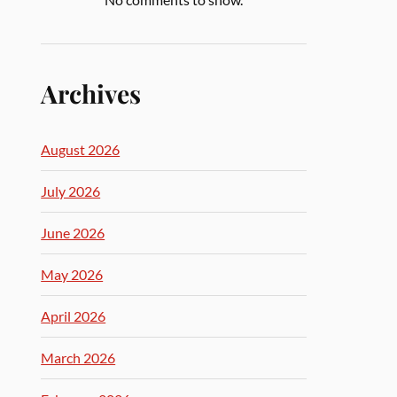
Archives
August 2026
July 2026
June 2026
May 2026
April 2026
March 2026