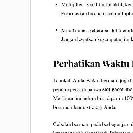
Multiplier: Saat fitur ini aktif, 
Prioritaskan taruhan saat multipl
Mini Game: Beberapa slot memili
Jangan lewatkan kesempatan ini 
Perhatikan Waktu
Tahukah Anda, waktu bermain juga 
slot gacor m
pemain percaya bahwa
Meskipun ini belum bisa dijamin 10
bisa membantu strategi Anda.
Cobalah bermain pada berbagai jam d
kemenangan besar terjadi. Informasi