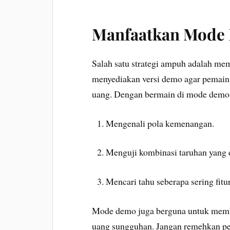
Manfaatkan Mode
Salah satu strategi ampuh adalah me
menyediakan versi demo agar pemain 
uang. Dengan bermain di mode demo,
Mengenali pola kemenangan.
Menguji kombinasi taruhan yang e
Mencari tahu seberapa sering fit
Mode demo juga berguna untuk memba
uang sungguhan. Jangan remehkan pe