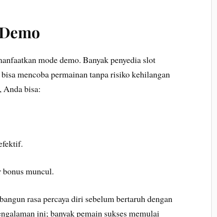
 Demo
manfaatkan mode demo. Banyak penyedia slot
bisa mencoba permainan tanpa risiko kehilangan
 Anda bisa:
fektif.
ur bonus muncul.
ngun rasa percaya diri sebelum bertaruh dengan
ngalaman ini; banyak pemain sukses memulai