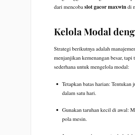
slot gacor maxwin
dari mencoba
di 
Kelola Modal deng
Strategi berikutnya adalah manajeme
menjanjikan kemenangan besar, tapi te
sederhana untuk mengelola modal:
Tetapkan batas harian: Tentukan
dalam satu hari.
Gunakan taruhan kecil di awal: M
pola mesin.