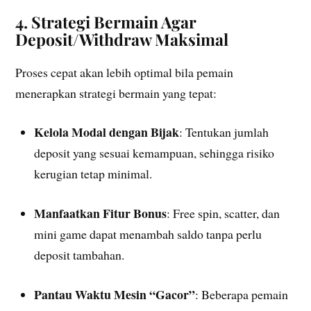
4. Strategi Bermain Agar
Deposit/Withdraw Maksimal
Proses cepat akan lebih optimal bila pemain
menerapkan strategi bermain yang tepat:
Kelola Modal dengan Bijak
: Tentukan jumlah
deposit yang sesuai kemampuan, sehingga risiko
kerugian tetap minimal.
Manfaatkan Fitur Bonus
: Free spin, scatter, dan
mini game dapat menambah saldo tanpa perlu
deposit tambahan.
Pantau Waktu Mesin “Gacor”
: Beberapa pemain