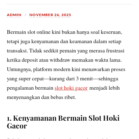
ADMIN
NOVEMBER 26, 2025
Bermain slot online kini bukan hanya soal keseruan,
tetapi juga kenyamanan dan keamanan dalam setiap
transaksi. Tidak sedikit pemain yang merasa frustrasi
ketika deposit atau withdraw memakan waktu lama.
Untungnya, platform modern kini menawarkan proses
yang super cepat—kurang dari 3 menit—sehingga
pengalaman bermain
slot hoki gacor
menjadi lebih
menyenangkan dan bebas ribet.
1. Kenyamanan Bermain Slot Hoki
Gacor