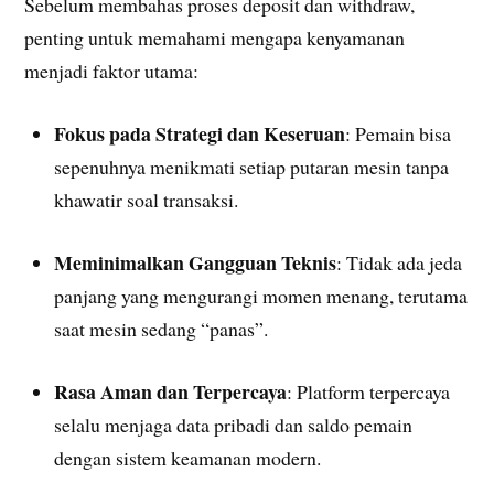
Sebelum membahas proses deposit dan withdraw,
penting untuk memahami mengapa kenyamanan
menjadi faktor utama:
Fokus pada Strategi dan Keseruan
: Pemain bisa
sepenuhnya menikmati setiap putaran mesin tanpa
khawatir soal transaksi.
Meminimalkan Gangguan Teknis
: Tidak ada jeda
panjang yang mengurangi momen menang, terutama
saat mesin sedang “panas”.
Rasa Aman dan Terpercaya
: Platform terpercaya
selalu menjaga data pribadi dan saldo pemain
dengan sistem keamanan modern.