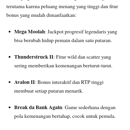
terutama karena peluang menang yang tinggi dan fitur
bonus yang mudah dimanfaatkan:
Mega Moolah
: Jackpot progresif legendaris yang
bisa berubah hidup pemain dalam satu putaran.
Thunderstruck II
: Fitur wild dan scatter yang
sering memberikan kemenangan berturut-turut.
Avalon II
: Bonus interaktif dan RTP tinggi
membuat setiap putaran menarik.
Break da Bank Again
: Game sederhana dengan
pola kemenangan bertahap, cocok untuk pemula.