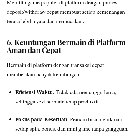
Memilih game populer di platform dengan proses
deposit/withdraw cepat membuat setiap kemenangan
terasa lebih nyata dan memuaskan.
6. Keuntungan Bermain di Platform
Aman dan Cepat
Bermain di platform dengan transaksi cepat
memberikan banyak keuntungan:
Efisiensi Waktu
: Tidak ada menunggu lama,
sehingga sesi bermain tetap produktif.
Fokus pada Keseruan
: Pemain bisa menikmati
setiap spin, bonus, dan mini game tanpa gangguan.