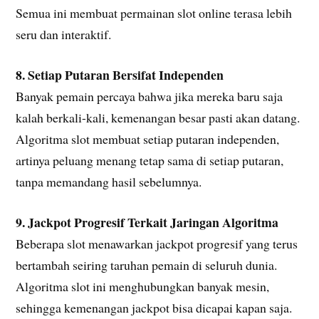
Semua ini membuat permainan slot online terasa lebih
seru dan interaktif.
8. Setiap Putaran Bersifat Independen
Banyak pemain percaya bahwa jika mereka baru saja
kalah berkali-kali, kemenangan besar pasti akan datang.
Algoritma slot membuat setiap putaran independen,
artinya peluang menang tetap sama di setiap putaran,
tanpa memandang hasil sebelumnya.
9. Jackpot Progresif Terkait Jaringan Algoritma
Beberapa slot menawarkan jackpot progresif yang terus
bertambah seiring taruhan pemain di seluruh dunia.
Algoritma slot ini menghubungkan banyak mesin,
sehingga kemenangan jackpot bisa dicapai kapan saja.