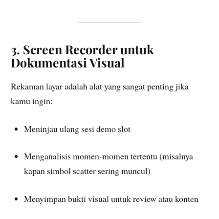
3. Screen Recorder untuk
Dokumentasi Visual
Rekaman layar adalah alat yang sangat penting jika
kamu ingin:
Meninjau ulang sesi demo slot
Menganalisis momen-momen tertentu (misalnya
kapan simbol scatter sering muncul)
Menyimpan bukti visual untuk review atau konten