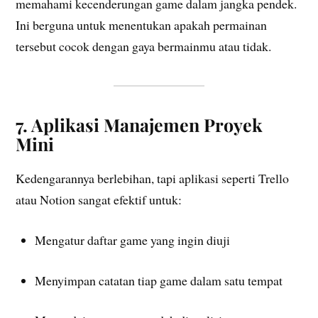
memahami kecenderungan game dalam jangka pendek.
Ini berguna untuk menentukan apakah permainan
tersebut cocok dengan gaya bermainmu atau tidak.
7. Aplikasi Manajemen Proyek
Mini
Kedengarannya berlebihan, tapi aplikasi seperti Trello
atau Notion sangat efektif untuk:
Mengatur daftar game yang ingin diuji
Menyimpan catatan tiap game dalam satu tempat