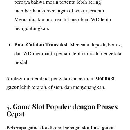
percaya bahwa mesin tertentu lebih sering
memberikan kemenangan di waktu tertentu.
Memanfaatkan momen ini membuat WD lebih
menguntungkan.
Buat Catatan Transaksi
: Mencatat deposit, bonus,
dan WD membantu pemain lebih mudah mengelola
modal.
slot hoki
Strategi ini membuat pengalaman bermain
gacor
lebih terarah, efisien, dan menyenangkan.
5. Game Slot Populer dengan Proses
Cepat
slot hoki gacor
Beberapa game slot dikenal sebagai
,