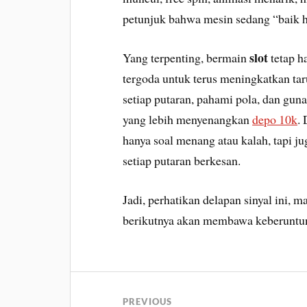
petunjuk bahwa mesin sedang “baik h
slot
Yang terpenting, bermain
tetap ha
tergoda untuk terus meningkatkan ta
setiap putaran, pahami pola, dan gun
yang lebih menyenangkan
depo 10k
.
hanya soal menang atau kalah, tapi j
setiap putaran berkesan.
Jadi, perhatikan delapan sinyal ini, 
berikutnya akan membawa keberuntu
PREVIOUS