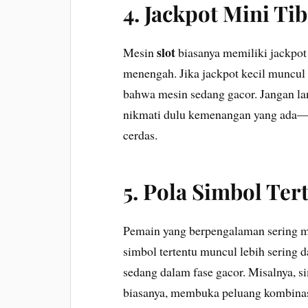
4. Jackpot Mini Ti
slot
Mesin
biasanya memiliki jackpot b
menengah. Jika jackpot kecil muncul le
bahwa mesin sedang gacor. Jangan la
nikmati dulu kemenangan yang ada—in
cerdas.
5. Pola Simbol Te
Pemain yang berpengalaman sering m
simbol tertentu muncul lebih sering d
sedang dalam fase gacor. Misalnya, si
biasanya, membuka peluang kombinas