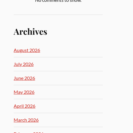
Archives
August 2026
July 2026
June 2026
May 2026
April 2026
March 2026