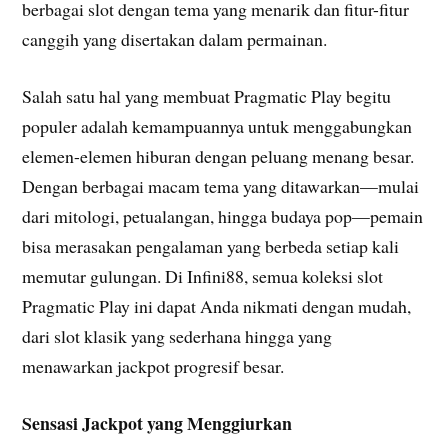
berbagai slot dengan tema yang menarik dan fitur-fitur
canggih yang disertakan dalam permainan.
Salah satu hal yang membuat Pragmatic Play begitu
populer adalah kemampuannya untuk menggabungkan
elemen-elemen hiburan dengan peluang menang besar.
Dengan berbagai macam tema yang ditawarkan—mulai
dari mitologi, petualangan, hingga budaya pop—pemain
bisa merasakan pengalaman yang berbeda setiap kali
memutar gulungan. Di Infini88, semua koleksi slot
Pragmatic Play ini dapat Anda nikmati dengan mudah,
dari slot klasik yang sederhana hingga yang
menawarkan jackpot progresif besar.
Sensasi Jackpot yang Menggiurkan