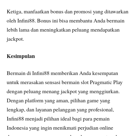
Ketiga, manfaatkan bonus dan promosi yang ditawarkan
oleh Infini88. Bonus ini bisa membantu Anda bermain
lebih lama dan meningkatkan peluang mendapatkan
jackpot.
Kesimpulan
Bermain di Infini88 memberikan Anda kesempatan
untuk merasakan sensasi bermain slot Pragmatic Play
dengan peluang menang jackpot yang menggiurkan.
Dengan platform yang aman, pilihan game yang
lengkap, dan layanan pelanggan yang profesional,
Infini88 menjadi pilihan ideal bagi para pemain
Indonesia yang ingin menikmati perjudian online