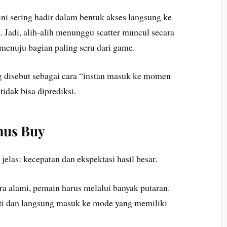
ni sering hadir dalam bentuk akses langsung ke
. Jadi, alih-alih menunggu scatter muncul secara
menuju bagian paling seru dari game.
ring disebut sebagai cara “instan masuk ke momen
tidak bisa diprediksi.
nus Buy
jelas: kecepatan dan ekspektasi hasil besar.
a alami, pemain harus melalui banyak putaran.
ti dan langsung masuk ke mode yang memiliki