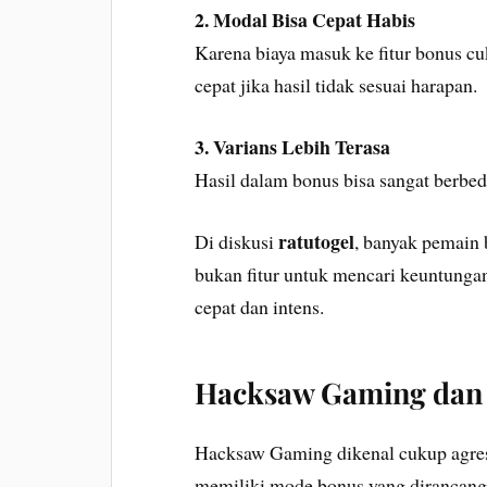
2. Modal Bisa Cepat Habis
Karena biaya masuk ke fitur bonus c
cepat jika hasil tidak sesuai harapan.
3. Varians Lebih Terasa
Hasil dalam bonus bisa sangat berbeda 
ratutogel
Di diskusi
, banyak pemain
bukan fitur untuk mencari keuntunga
cepat dan intens.
Hacksaw Gaming dan 
Hacksaw Gaming dikenal cukup agres
memiliki mode bonus yang dirancang