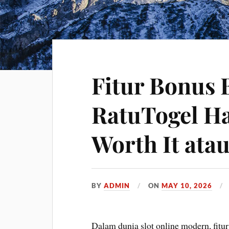
Fitur Bonus B
RatuTogel H
Worth It ata
BY
ADMIN
ON
MAY 10, 2026
Dalam dunia slot online modern, fitu