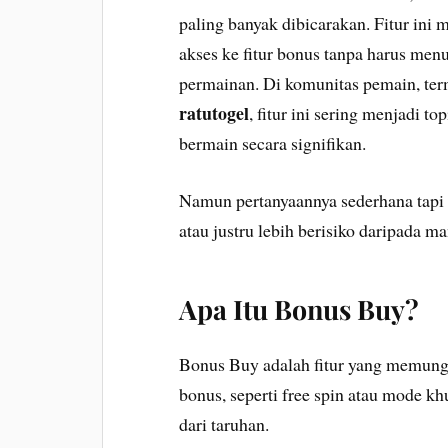
paling banyak dibicarakan. Fitur i
akses ke fitur bonus tanpa harus men
permainan. Di komunitas pemain, ter
ratutogel
, fitur ini sering menjadi 
bermain secara signifikan.
Namun pertanyaannya sederhana tapi 
atau justru lebih berisiko daripada m
Apa Itu Bonus Buy?
Bonus Buy adalah fitur yang memun
bonus, seperti free spin atau mode k
dari taruhan.