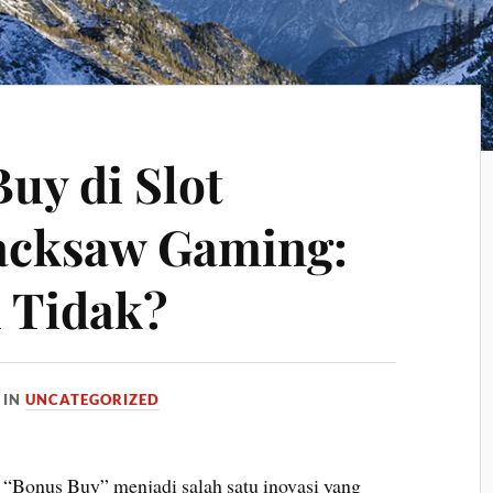
uy di Slot
acksaw Gaming:
u Tidak?
IN
UNCATEGORIZED
r “Bonus Buy” menjadi salah satu inovasi yang