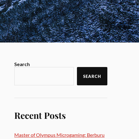
Search
SEARCH
Recent Posts
Master of Olympus Microgaming: Berburu