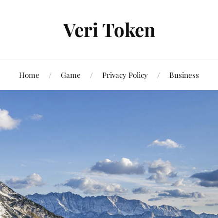
Veri Token
Home
Game
Privacy Policy
Business