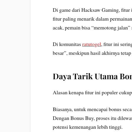
Di game dari Hacksaw Gaming, fitur i
fitur paling menarik dalam permainan
acak, pemain bisa “memotong jalan” 
Di komunitas
ratutogel
, fitur ini se
besar”, meskipun hasil akhirnya tetap 
Daya Tarik Utama Bo
Alasan kenapa fitur ini populer cukup 
Biasanya, untuk mencapai bonus secar
Dengan Bonus Buy, proses itu dilewa
potensi kemenangan lebih tinggi.