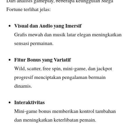
Dari analisis gameplay, beberapa keunggulan Mega
Fortune terlihat jelas:
Visual dan Audio yang Imersif
Grafis mewah dan musik latar elegan meningkatkan
sensasi permainan.
Fitur Bonus yang Variatif
Wild, scatter, free spin, mini-game, dan jackpot
progresif menciptakan pengalaman bermain
dinamis.
Interaktivitas
Mini-game bonus memberikan kontrol tambahan
dan meningkatkan keterlibatan pemain.