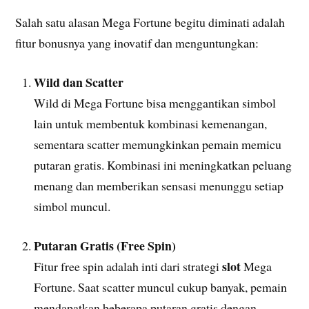
Salah satu alasan Mega Fortune begitu diminati adalah
fitur bonusnya yang inovatif dan menguntungkan:
Wild dan Scatter
Wild di Mega Fortune bisa menggantikan simbol
lain untuk membentuk kombinasi kemenangan,
sementara scatter memungkinkan pemain memicu
putaran gratis. Kombinasi ini meningkatkan peluang
menang dan memberikan sensasi menunggu setiap
simbol muncul.
Putaran Gratis (Free Spin)
slot
Fitur free spin adalah inti dari strategi
Mega
Fortune. Saat scatter muncul cukup banyak, pemain
mendapatkan beberapa putaran gratis dengan