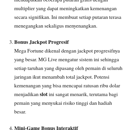
multiplier yang dapat meningkatkan kemenangan
secara signifikan. Ini membuat setiap putaran terasa
menegangkan sekaligus menyenangkan.
Bonus Jackpot Progresif
Mega Fortune dikenal dengan jackpot progresifnya
yang besar. MG Live mengatur sistem ini sehingga
setiap taruhan yang dipasang oleh pemain di seluruh
jaringan ikut menambah total jackpot. Potensi
kemenangan yang bisa mencapai ratusan ribu dolar
slot
menjadikan
ini sangat menarik, terutama bagi
pemain yang menyukai risiko tinggi dan hadiah
besar.
Mini-Game Bonus Interaktif