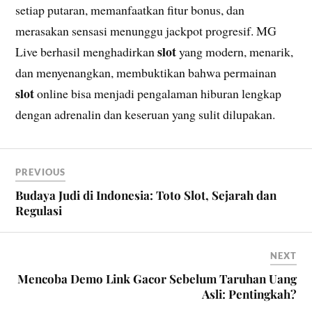
setiap putaran, memanfaatkan fitur bonus, dan
merasakan sensasi menunggu jackpot progresif. MG
slot
Live berhasil menghadirkan
yang modern, menarik,
dan menyenangkan, membuktikan bahwa permainan
slot
online bisa menjadi pengalaman hiburan lengkap
dengan adrenalin dan keseruan yang sulit dilupakan.
PREVIOUS
Budaya Judi di Indonesia: Toto Slot, Sejarah dan
Regulasi
NEXT
Mencoba Demo Link Gacor Sebelum Taruhan Uang
Asli: Pentingkah?