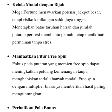
Kelola Modal dengan Bijak
Mega Fortune menawarkan potensi jackpot besar,
tetapi risiko kehilangan saldo juga tinggi.
Menetapkan batas taruhan harian dan jumlah
putaran per sesi membantu pemain tetap menikmati
permainan tanpa stres.
Manfaatkan Fitur Free Spin
Fokus pada putaran yang memicu free spin dapat
meningkatkan peluang kemenangan tanpa
menghabiskan terlalu banyak modal. Free spin
dengan multiplier biasanya memberikan hasil paling
menguntungkan.
Perhatikan Pola Bonus