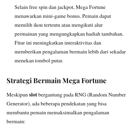
Selain free spin dan jackpot, Mega Fortune
menawarkan mini-game bonus. Pemain dapat
memilih ikon tertentu atau mengikuti alur
permainan yang mengungkapkan hadiah tambahan.
Fitur ini meningkatkan interaktivitas dan
memberikan pengalaman bermain lebih dari sekadar
menekan tombol putar.
Strategi Bermain Mega Fortune
slot
Meskipun
bergantung pada RNG (Random Number
Generator), ada beberapa pendekatan yang bisa
membantu pemain memaksimalkan pengalaman
bermain: