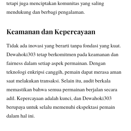
tetapi juga menciptakan komunitas yang saling
mendukung dan berbagi pengalaman.
Keamanan dan Kepercayaan
Tidak ada inovasi yang berarti tanpa fondasi yang kuat.
Dewahoki303 tetap berkomitmen pada keamanan dan
fairness dalam setiap aspek permainan. Dengan
teknologi enkripsi canggih, pemain dapat merasa aman
saat melakukan transaksi. Selain itu, audit berkala
memastikan bahwa semua permainan berjalan secara
adil. Kepercayaan adalah kunci, dan Dewahoki303
berupaya untuk selalu memenuhi ekspektasi pemain
dalam hal ini.