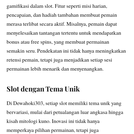
gamifikasi dalam slot. Fitur seperti misi harian,
pencapaian, dan hadiah tambahan membuat pemain
merasa terlibat secara aktif. Misalnya, pemain dapat
menyelesaikan tantangan tertentu untuk mendapatkan
bonus atau free spins, yang membuat permainan
semakin seru. Pendekatan ini tidak hanya meningkatkan
retensi pemain, tetapi juga menjadikan setiap sesi
permainan lebih menarik dan menyenangkan.
Slot dengan Tema Unik
Di Dewahoki303, setiap slot memiliki tema unik yang
bervariasi, mulai dari petualangan luar angkasa hingga
kisah mitologi kuno. Inovasi ini tidak hanya
memperkaya pilihan permainan, tetapi juga