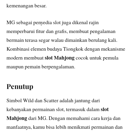
kemenangan besar.
MG sebagai penyedia slot juga dikenal rajin
memperbarui fitur dan grafis, membuat pengalaman
bermain terasa segar walau dimainkan berulang kali.
Kombinasi elemen budaya Tiongkok dengan mekanisme
slot Mahjong
modern membuat
cocok untuk pemula
maupun pemain berpengalaman.
Penutup
Simbol Wild dan Scatter adalah jantung dari
slot
kebanyakan permainan slot, termasuk dalam
Mahjong
dari MG. Dengan memahami cara kerja dan
manfaatnya, kamu bisa lebih menikmati permainan dan