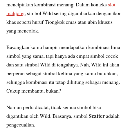
menciptakan kombinasi menang. Dalam konteks
slot
mahjong
, simbol Wild sering digambarkan dengan ikon
khas seperti huruf Tiongkok emas atau ubin khusus
yang mencolok.
Bayangkan kamu hampir mendapatkan kombinasi lima
simbol yang sama, tapi hanya ada empat simbol cocok
dan satu simbol Wild di tengahnya. Nah, Wild ini akan
berperan sebagai simbol kelima yang kamu butuhkan,
sehingga kombinasi itu tetap dihitung sebagai menang.
Cukup membantu, bukan?
Namun perlu dicatat, tidak semua simbol bisa
Scatter
digantikan oleh Wild. Biasanya, simbol
adalah
pengecualian.