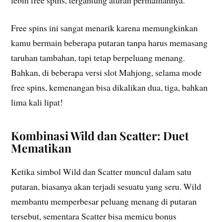
Free spins ini sangat menarik karena memungkinkan
kamu bermain beberapa putaran tanpa harus memasang
taruhan tambahan, tapi tetap berpeluang menang.
Bahkan, di beberapa versi slot Mahjong, selama mode
free spins, kemenangan bisa dikalikan dua, tiga, bahkan
lima kali lipat!
Kombinasi Wild dan Scatter: Duet
Mematikan
Ketika simbol Wild dan Scatter muncul dalam satu
putaran, biasanya akan terjadi sesuatu yang seru. Wild
membantu memperbesar peluang menang di putaran
tersebut, sementara Scatter bisa memicu bonus