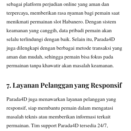
sebagai platform perjudian online yang aman dan
terpercaya, memberikan rasa nyaman bagi pemain saat
menikmati permainan slot Habanero. Dengan sistem
keamanan yang canggih, data pribadi pemain akan
selalu terlindungi dengan baik. Selain itu, Parada4D
juga dilengkapi dengan berbagai metode transaksi yang
aman dan mudah, sehingga pemain bisa fokus pada
permainan tanpa khawatir akan masalah keamanan.
7.
Layanan Pelanggan yang Responsif
Parada4D juga menawarkan layanan pelanggan yang
responsif, siap membantu pemain dalam mengatasi
masalah teknis atau memberikan informasi terkait
permainan. Tim support Parada4D tersedia 24/7,