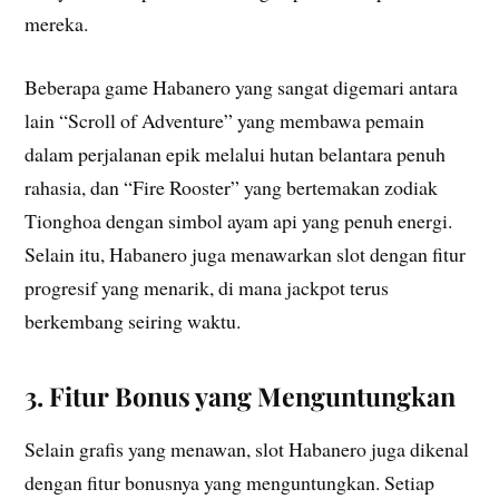
mereka.
Beberapa game Habanero yang sangat digemari antara
lain “Scroll of Adventure” yang membawa pemain
dalam perjalanan epik melalui hutan belantara penuh
rahasia, dan “Fire Rooster” yang bertemakan zodiak
Tionghoa dengan simbol ayam api yang penuh energi.
Selain itu, Habanero juga menawarkan slot dengan fitur
progresif yang menarik, di mana jackpot terus
berkembang seiring waktu.
3.
Fitur Bonus yang Menguntungkan
Selain grafis yang menawan, slot Habanero juga dikenal
dengan fitur bonusnya yang menguntungkan. Setiap