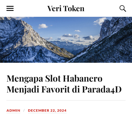
Veri Token
Mengapa Slot Habanero
Menjadi Favorit di Parada4D
ADMIN
DECEMBER 22, 2024