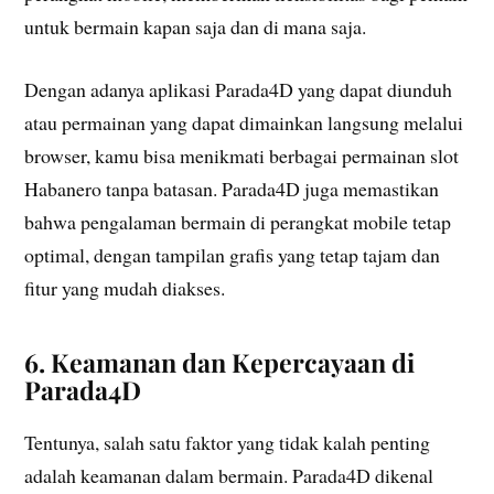
untuk bermain kapan saja dan di mana saja.
Dengan adanya aplikasi Parada4D yang dapat diunduh
atau permainan yang dapat dimainkan langsung melalui
browser, kamu bisa menikmati berbagai permainan slot
Habanero tanpa batasan. Parada4D juga memastikan
bahwa pengalaman bermain di perangkat mobile tetap
optimal, dengan tampilan grafis yang tetap tajam dan
fitur yang mudah diakses.
6.
Keamanan dan Kepercayaan di
Parada4D
Tentunya, salah satu faktor yang tidak kalah penting
adalah keamanan dalam bermain. Parada4D dikenal