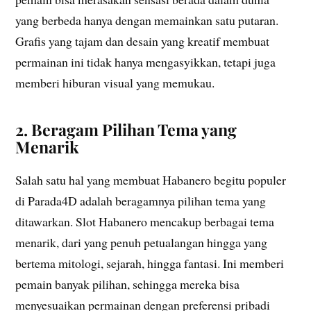
yang berbeda hanya dengan memainkan satu putaran.
Grafis yang tajam dan desain yang kreatif membuat
permainan ini tidak hanya mengasyikkan, tetapi juga
memberi hiburan visual yang memukau.
2.
Beragam Pilihan Tema yang
Menarik
Salah satu hal yang membuat Habanero begitu populer
di Parada4D adalah beragamnya pilihan tema yang
ditawarkan. Slot Habanero mencakup berbagai tema
menarik, dari yang penuh petualangan hingga yang
bertema mitologi, sejarah, hingga fantasi. Ini memberi
pemain banyak pilihan, sehingga mereka bisa
menyesuaikan permainan dengan preferensi pribadi