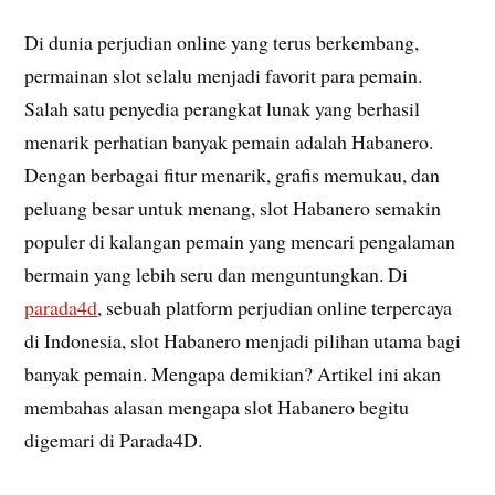
Di dunia perjudian online yang terus berkembang,
permainan slot selalu menjadi favorit para pemain.
Salah satu penyedia perangkat lunak yang berhasil
menarik perhatian banyak pemain adalah Habanero.
Dengan berbagai fitur menarik, grafis memukau, dan
peluang besar untuk menang, slot Habanero semakin
populer di kalangan pemain yang mencari pengalaman
bermain yang lebih seru dan menguntungkan. Di
parada4d
, sebuah platform perjudian online terpercaya
di Indonesia, slot Habanero menjadi pilihan utama bagi
banyak pemain. Mengapa demikian? Artikel ini akan
membahas alasan mengapa slot Habanero begitu
digemari di Parada4D.