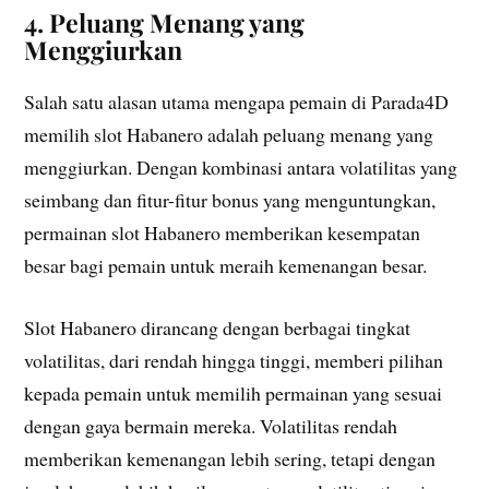
4.
Peluang Menang yang
Menggiurkan
Salah satu alasan utama mengapa pemain di Parada4D
memilih slot Habanero adalah peluang menang yang
menggiurkan. Dengan kombinasi antara volatilitas yang
seimbang dan fitur-fitur bonus yang menguntungkan,
permainan slot Habanero memberikan kesempatan
besar bagi pemain untuk meraih kemenangan besar.
Slot Habanero dirancang dengan berbagai tingkat
volatilitas, dari rendah hingga tinggi, memberi pilihan
kepada pemain untuk memilih permainan yang sesuai
dengan gaya bermain mereka. Volatilitas rendah
memberikan kemenangan lebih sering, tetapi dengan