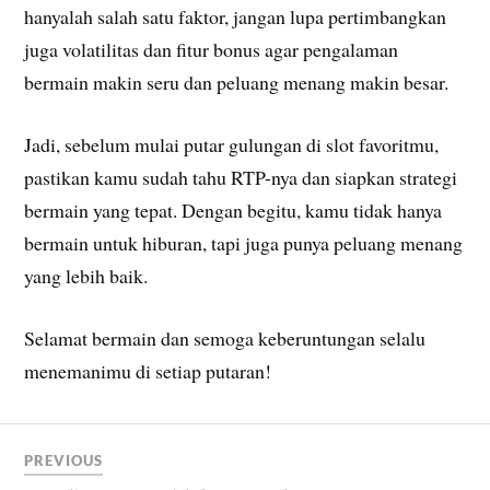
hanyalah salah satu faktor, jangan lupa pertimbangkan
juga volatilitas dan fitur bonus agar pengalaman
bermain makin seru dan peluang menang makin besar.
Jadi, sebelum mulai putar gulungan di slot favoritmu,
pastikan kamu sudah tahu RTP-nya dan siapkan strategi
bermain yang tepat. Dengan begitu, kamu tidak hanya
bermain untuk hiburan, tapi juga punya peluang menang
yang lebih baik.
Selamat bermain dan semoga keberuntungan selalu
menemanimu di setiap putaran!
PREVIOUS