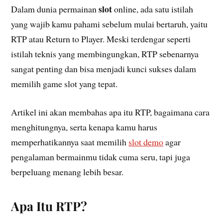
slot
Dalam dunia permainan
online, ada satu istilah
yang wajib kamu pahami sebelum mulai bertaruh, yaitu
RTP atau Return to Player. Meski terdengar seperti
istilah teknis yang membingungkan, RTP sebenarnya
sangat penting dan bisa menjadi kunci sukses dalam
memilih game slot yang tepat.
Artikel ini akan membahas apa itu RTP, bagaimana cara
menghitungnya, serta kenapa kamu harus
memperhatikannya saat memilih
slot demo
agar
pengalaman bermainmu tidak cuma seru, tapi juga
berpeluang menang lebih besar.
Apa Itu RTP?