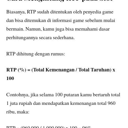
Biasanya, RTP sudah ditentukan oleh penyedia game
dan bisa ditemukan di informasi game sebelum mulai
bermain. Namun, kamu juga bisa memahami dasar
perhitungannya secara sederhana.
RTP dihitung dengan rumus:
RTP (%) = (Total Kemenangan / Total Taruhan) x
100
Contohnya, jika selama 100 putaran kamu bertaruh total
1 juta rupiah dan mendapatkan kemenangan total 960
ribu, maka:
RTP = (960.000 / 1.000.000) x 100 = 96%