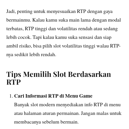
Jadi, penting untuk menyesuaikan RTP dengan gaya
bermainmu. Kalau kamu suka main lama dengan modal
terbatas, RTP tinggi dan volatilitas rendah atau sedang
lebih cocok. Tapi kalau kamu suka sensasi dan siap
ambil risiko, bisa pilih slot volatilitas tinggi walau RTP-
nya sedikit lebih rendah.
Tips Memilih Slot Berdasarkan
RTP
Cari Informasi RTP di Menu Game
Banyak slot modern menyediakan info RTP di menu
atau halaman aturan permainan. Jangan malas untuk
membacanya sebelum bermain.