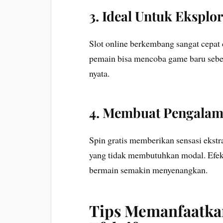
3. Ideal Untuk Eksplo
Slot online berkembang sangat cepat d
pemain bisa mencoba game baru seb
nyata.
4. Membuat Pengalam
Spin gratis memberikan sensasi ekstr
yang tidak membutuhkan modal. Efek 
bermain semakin menyenangkan.
Tips Memanfaatkan