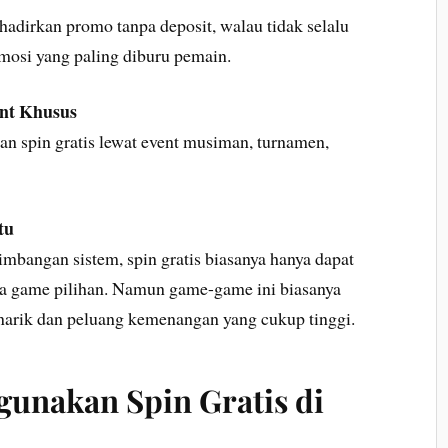
adirkan promo tanpa deposit, walau tidak selalu
omosi yang paling diburu pemain.
ent Khusus
an spin gratis lewat event musiman, turnamen,
tu
mbangan sistem, spin gratis biasanya hanya dapat
pa game pilihan. Namun game-game ini biasanya
narik dan peluang kemenangan yang cukup tinggi.
unakan Spin Gratis di