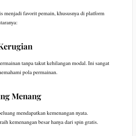
s menjadi favorit pemain, khususnya di platform
ntaranya:
 Kerugian
ermainan tanpa takut kehilangan modal. Ini sangat
memahami pola permainan.
ang Menang
i peluang mendapatkan kemenangan nyata.
aih kemenangan besar hanya dari spin gratis.