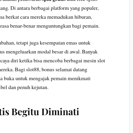
ang. Di antara berbagai platform yang populer,
ama berkat cara mereka memadukan hiburan,
erasa benar-benar menguntungkan bagi pemain.
mbahan, tetapi juga kesempatan emas untuk
us mengeluarkan modal besar di awal. Banyak
aya diri ketika bisa mencoba berbagai mesin slot
reka. Bagi slot88, bonus selamat datang
ka buka untuk mengajak pemain menikmati
bel dan penuh kejutan.
is Begitu Diminati