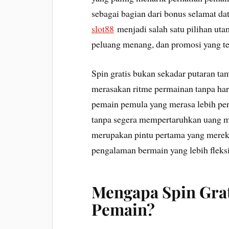
sebagai bagian dari bonus selamat dat
slot88
menjadi salah satu pilihan ut
peluang menang, dan promosi yang t
Spin gratis bukan sekadar putaran ta
merasakan ritme permainan tanpa har
pemain pemula yang merasa lebih perc
tanpa segera mempertaruhkan uang me
merupakan pintu pertama yang mere
pengalaman bermain yang lebih fleksi
Mengapa Spin Grat
Pemain?