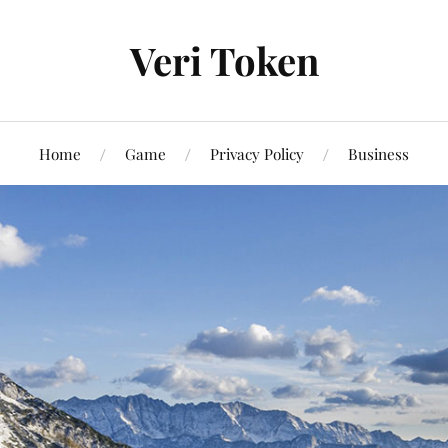
Veri Token
Home
Game
Privacy Policy
Business