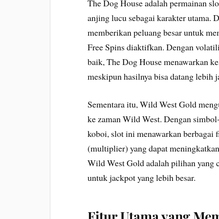
The Dog House adalah permainan slo
anjing lucu sebagai karakter utama. D
memberikan peluang besar untuk memp
Free Spins diaktifkan. Dengan volatil
baik, The Dog House menawarkan ke
meskipun hasilnya bisa datang lebih j
Sementara itu, Wild West Gold men
ke zaman Wild West. Dengan simbol-si
koboi, slot ini menawarkan berbagai f
(multiplier) yang dapat meningkatkan
Wild West Gold adalah pilihan yang 
untuk jackpot yang lebih besar.
Fitur Utama yang M