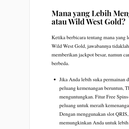
Mana yang Lebih Men
atau Wild West Gold?
Ketika berbicara tentang mana yang
Wild West Gold, jawabannya tidaklah
memberikan jackpot besar, namun cara 
berbeda.
Jika Anda lebih suka permainan 
peluang kemenangan beruntun, Th
menguntungkan. Fitur Free Spin
peluang untuk meraih kemenangan 
Dengan menggunakan slot QRIS, p
memungkinkan Anda untuk lebih f