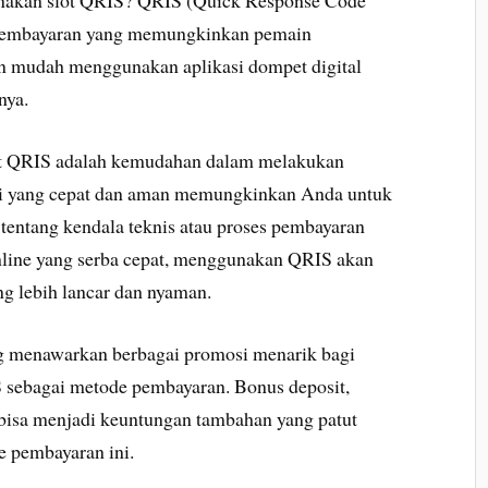
unakan slot QRIS? QRIS (Quick Response Code
m pembayaran yang memungkinkan pemain
an mudah menggunakan aplikasi dompet digital
nya.
t QRIS adalah kemudahan dalam melakukan
ksi yang cepat dan aman memungkinkan Anda untuk
tentang kendala teknis atau proses pembayaran
nline yang serba cepat, menggunakan QRIS akan
 lebih lancar dan nyaman.
ang menawarkan berbagai promosi menarik bagi
sebagai metode pembayaran. Bonus deposit,
 bisa menjadi keuntungan tambahan yang patut
e pembayaran ini.