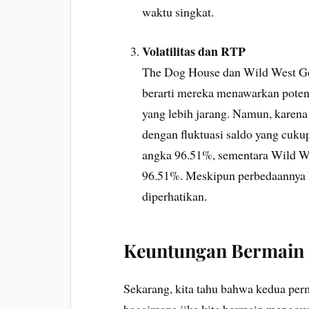
waktu singkat.
Volatilitas dan RTP
The Dog House dan Wild West Gold
berarti mereka menawarkan poten
yang lebih jarang. Namun, karena 
dengan fluktuasi saldo yang cuku
angka 96.51%, sementara Wild We
96.51%. Meskipun perbedaannya kec
diperhatikan.
Keuntungan Bermain 
Sekarang, kita tahu bahwa kedua per