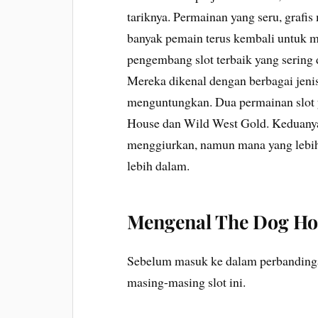
tariknya. Permainan yang seru, grafi
banyak pemain terus kembali untuk 
pengembang slot terbaik yang sering 
Mereka dikenal dengan berbagai jeni
menguntungkan. Dua permainan slot 
House dan Wild West Gold. Keduan
menggiurkan, namun mana yang lebi
lebih dalam.
Mengenal The Dog Ho
Sebelum masuk ke dalam perbandinga
masing-masing slot ini.