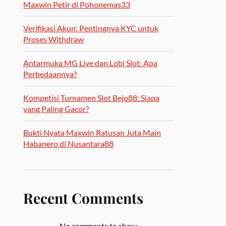
Maxwin Petir di Pohonemas33
Verifikasi Akun: Pentingnya KYC untuk
Proses Withdraw
Antarmuka MG Live dan Lobi Slot: Apa
Perbedaannya?
Kompetisi Turnamen Slot Bejo88: Siapa
yang Paling Gacor?
Bukti Nyata Maxwin Ratusan Juta Main
Habanero di Nusantara88
Recent Comments
No comments to show.