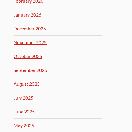
February 2026
January 2026
December 2025
November 2025
October 2025
September 2025
August 2025
July 2025
June 2025
May 2025