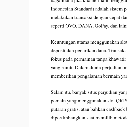
bagaimana jika kita bermain mengg
Indonesian Standard) adalah siste
melakukan transaksi dengan cepat d
seperti OVO, DANA, GoPay, dan lain
Keuntungan utama menggunakan slo
deposit dan penarikan dana. Transa
fokus pada permainan tanpa khawatir 
yang rumit. Dalam dunia perjudian o
memberikan pengalaman bermain yang
Selain itu, banyak situs perjudian y
pemain yang menggunakan slot QRIS 
putaran gratis, atau bahkan cashback
dipertimbangkan saat memilih metod