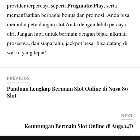
Pragmatic Play
provider terpercaya seperti
, serta
memanfaatkan berbagai bonus dan promosi, Anda bisa
memulai petualangan slot Anda dengan lebih percaya
diri. Jangan lupa untuk bermain dengan bijak, nikmati
prosesnya, dan siapa tahu, jackpot besar bisa datang di
waktu yang tepat!
PREVIOUS
Panduan Lengkap Bermain Slot Online di Nusa 89
Slot
NEXT
Keuntungan Bermain Slot Online di Angsa4D