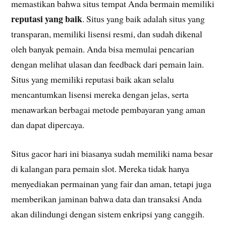
memastikan bahwa situs tempat Anda bermain memiliki
reputasi yang baik
. Situs yang baik adalah situs yang
transparan, memiliki lisensi resmi, dan sudah dikenal
oleh banyak pemain. Anda bisa memulai pencarian
dengan melihat ulasan dan feedback dari pemain lain.
Situs yang memiliki reputasi baik akan selalu
mencantumkan lisensi mereka dengan jelas, serta
menawarkan berbagai metode pembayaran yang aman
dan dapat dipercaya.
Situs gacor hari ini biasanya sudah memiliki nama besar
di kalangan para pemain slot. Mereka tidak hanya
menyediakan permainan yang fair dan aman, tetapi juga
memberikan jaminan bahwa data dan transaksi Anda
akan dilindungi dengan sistem enkripsi yang canggih.