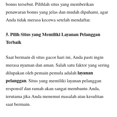
bonus tersebut. Pilihlah situs yang memberikan
penawaran bonus yang jelas dan mudah dipahami, agar
Anda tidak merasa kecewa setelah mendaftar.
5. Pilih Situs yang Memiliki Layanan Pelanggan
Terbaik
Saat bermain di situs gacor hari ini, Anda pasti ingin
merasa nyaman dan aman. Salah satu faktor yang sering
layanan
dilupakan oleh pemain pemula adalah
pelanggan
. Situs yang memiliki layanan pelanggan
responsif dan ramah akan sangat membantu Anda,
terutama jika Anda menemui masalah atau kesulitan
saat bermain.