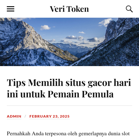
Veri Token
Tips Memilih situs gacor hari
ini untuk Pemain Pemula
ADMIN
FEBRUARY 23, 2025
Pernahkah Anda terpesona oleh gemerlapnya dunia slot