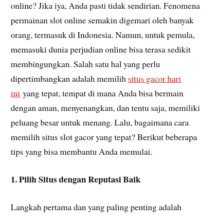
online? Jika iya, Anda pasti tidak sendirian. Fenomena
permainan slot online semakin digemari oleh banyak
orang, termasuk di Indonesia. Namun, untuk pemula,
memasuki dunia perjudian online bisa terasa sedikit
membingungkan. Salah satu hal yang perlu
dipertimbangkan adalah memilih
situs gacor hari
ini
yang tepat, tempat di mana Anda bisa bermain
dengan aman, menyenangkan, dan tentu saja, memiliki
peluang besar untuk menang. Lalu, bagaimana cara
memilih situs slot gacor yang tepat? Berikut beberapa
tips yang bisa membantu Anda memulai.
1. Pilih Situs dengan Reputasi Baik
Langkah pertama dan yang paling penting adalah